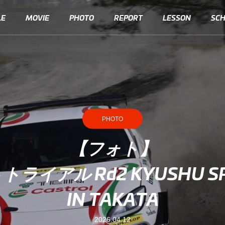
LE
MOVIE
PHOTO
REPORT
LESSON
SC
PHOTO
【フォト】
イアル Rd2 KYUSHU SPR
IN TAKATA
2026.04.12